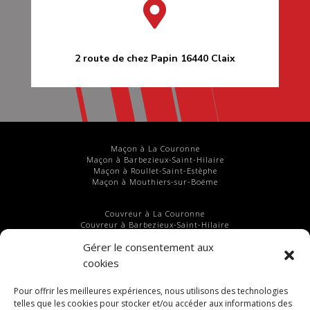

2 route de chez Papin
16440
Claix
Maçon à La Couronne
Maçon à Barbezieux-Saint-Hilaire
Maçon à Roullet-Saint-Estèphe
Maçon à Mouthiers-sur-Boëme
Couvreur à La Couronne
Couvreur à Barbezieux-Saint-Hilaire
Couvreur à Roullet-Saint-Estèphe
Gérer le consentement aux
Couvreur à Mouthiers-sur-Boëme
cookies
Rénovation de maison à La Couronne
Rénovation de maison à Barbezieux-Saint-Hilaire
Pour offrir les meilleures expériences, nous utilisons des technologies
Rénovation de maison à Roullet-Saint-Estèphe
telles que les cookies pour stocker et/ou accéder aux informations des