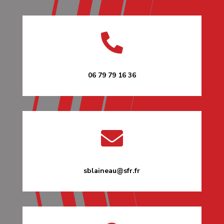

06 79 79 16 36

sblaineau@sfr.fr